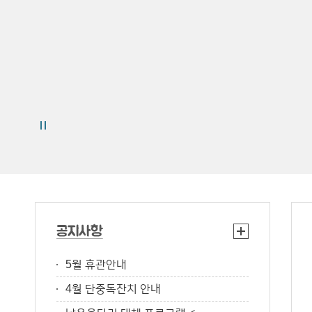
5월 휴관안내
4월 단중독잔치 안내