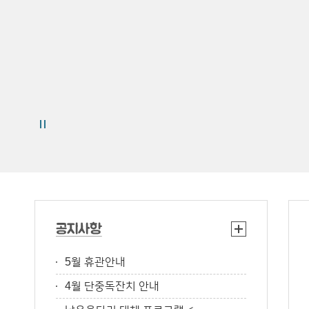
5월 휴관안내
4월 단중독잔치 안내