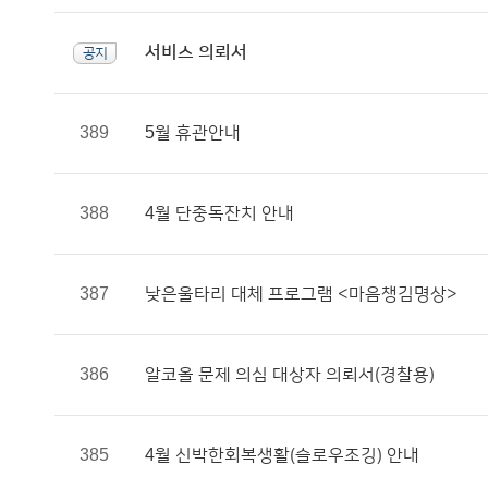
서비스 의뢰서
공지
389
5월 휴관안내
388
4월 단중독잔치 안내
387
낮은울타리 대체 프로그램 <마음챙김명상>
386
알코올 문제 의심 대상자 의뢰서(경찰용)
385
4월 신박한회복생활(슬로우조깅) 안내