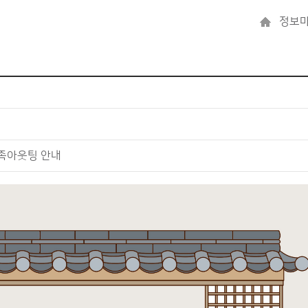
정보마
가족아웃팅 안내