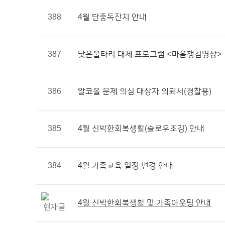
388
4월 단중독잔치 안내
387
낮은울타리 대체 프로그램 <마음챙김명상>
386
알코올 문제 의심 대상자 의뢰서(경찰용)
385
4월 신박한회복생활(슬로우조깅) 안내
384
4월 가족교육 일정 변경 안내
4월 신박한회복생활 및 가족아웃팅 안내