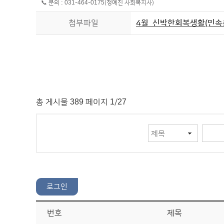
📞 문의 : 031-464-0175(정예진 사회복지사)
첨부파일
4월_신박한회복생활(민속촌)
총 게시물 389 페이지 1/27
번호
제목