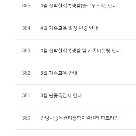
385
4월 신박한회복생활(슬로우조깅) 안내
384
4월 가족교육 일정 변경 안내
383
4월 신박한회복생활 및 가족아웃팅 안내
382
3월 가족교육 안내
381
3월 단중독잔치 안내
380
안양시중독관리통합지원센터 파트타임 ...